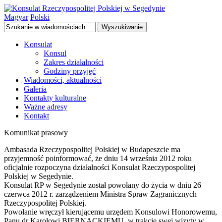
Magyar
Polski
Wyszukiwanie
Konsulat
Konsul
Zakres działalności
Godziny przyjęć
Wiadomości, aktualności
Galeria
Kontakty kulturalne
Ważne adresy
Kontakt
Komunikat prasowy
Ambasada Rzeczypospolitej Polskiej w Budapeszcie ma
przyjemność poinformować, że dniu 14 września 2012 roku
oficjalnie rozpoczyna działalności Konsulat Rzeczypospolitej
Polskiej w Segedynie.
Konsulat RP w Segedynie został powołany do życia w dniu 26
czerwca 2012 r. zarządzeniem Ministra Spraw Zagranicznych
Rzeczypospolitej Polskiej.
Powołanie wręczył kierującemu urzędem Konsulowi Honorowemu,
Panu dr Karolowi BIERNACKIEMU, w trakcie swej wizyty w