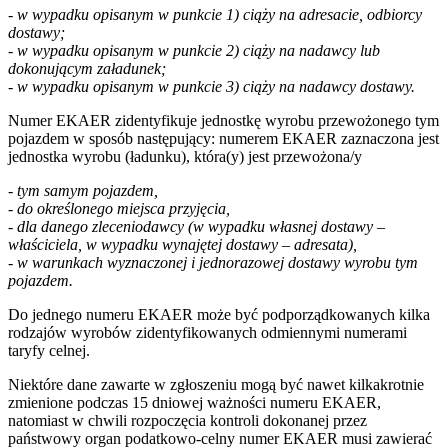
- w wypadku opisanym w punkcie 1) ciąży na adresacie, odbiorcy
dostawy;
- w wypadku opisanym w punkcie 2) ciąży na nadawcy lub
dokonującym załadunek;
- w wypadku opisanym w punkcie 3) ciąży na nadawcy dostawy.
Numer EKAER zidentyfikuje jednostkę wyrobu przewożonego tym
pojazdem w sposób następujący: numerem EKAER zaznaczona jest
jednostka wyrobu (ładunku), która(y) jest przewożona/y
- tym samym pojazdem,
- do określonego miejsca przyjęcia,
- dla danego zleceniodawcy (w wypadku własnej dostawy –
właściciela, w wypadku wynajętej dostawy – adresata),
- w warunkach wyznaczonej i jednorazowej dostawy wyrobu tym
pojazdem.
Do jednego numeru EKAER może być podporządkowanych kilka
rodzajów wyrobów zidentyfikowanych odmiennymi numerami
taryfy celnej.
Niektóre dane zawarte w zgłoszeniu mogą być nawet kilkakrotnie
zmienione podczas 15 dniowej ważności numeru EKAER,
natomiast w chwili rozpoczęcia kontroli dokonanej przez
państwowy organ podatkowo-celny numer EKAER musi zawierać