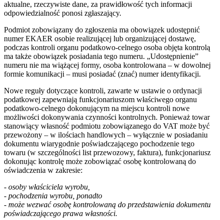
aktualne, rzeczywiste dane, za prawidłowość tych informacji
odpowiedzialność ponosi zgłaszający.
Podmiot zobowiązany do zgłoszenia ma obowiązek udostępnić
numer EKAER osobie realizującej lub organizującej dostawę,
podczas kontroli organu podatkowo-celnego osoba objęta kontrolą
ma także obowiązek posiadania tego numeru. „Udostępnienie”
numeru nie ma wiążącej formy, osoba kontrolowana – w dowolnej
formie komunikacji – musi posiadać (znać) numer identyfikacji.
Nowe reguły dotyczące kontroli, zawarte w ustawie o ordynacji
podatkowej zapewniają funkcjonariuszom właściwego organu
podatkowo-celnego dokonującym na miejscu kontroli nowe
możliwości dokonywania czynności kontrolnych. Ponieważ towar
stanowiący własność podmiotu zobowiązanego do VAT może być
przewożony – w ilościach handlowych – wyłącznie w posiadaniu
dokumentu wiarygodnie poświadczającego pochodzenie tego
towaru (w szczególności list przewozowy, faktura), funkcjonariusz
dokonując kontrolę może zobowiązać osobę kontrolowaną do
oświadczenia w zakresie:
- osoby właściciela wyrobu,
- pochodzenia wyrobu, ponadto
- może wezwać osobę kontrolowaną do przedstawienia dokumentu
poświadczającego prawa własności.