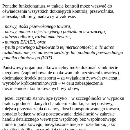
Ponadto funkcjonariusz w trakcie kontroli może wezwać do
oświadczenia wszystkich dotkniętych kontrolą: przewoźnika,
adresata, odbiorcy, nadawcy w zakresie:
- nazwy, ilości przewożonego towaru,
- nazwy, numeru rejestracyjnego pojazdu przewożącego,
- adresu odbioru, rozładunku towaru,
- numeru EKAER, oraz
- tytułu prawnego użytkowania tej nieruchomości, o ile adres
rozładunku nie jest adresem siedziby, filii podmiotu powszechnego
podatku obrotowego (VAT).
Państwowy organ podatkowo-celny może dokonać zamknięcie
urzędowe (zaplombowanie opakowań lub przestrzeni towarów)
obejmujące środek transportu – za wyjątkiem żywych zwierząt i
wyrobów krótkoterminowych – w celu zabezpieczenia
niezmienności kontrolowanych wyrobów,
- jeżeli czynniki stanowiące ryzyko – w szczególności w wypadku
braku zgodności danych charakteru ładunku, samej dostawy,
miejsca przeznaczenia dostawy, ilości transportowanego towaru,
ponadto będące w toku postępowanie: działalność w zakresie
handlu detalicznego wewnątrz wspólnoty bez wspólnotowego
numeru podatkowego, niezgłoszone miejsce rozładunku, jako
siedziba lub filia – uzasadniają taki rygor, oraz