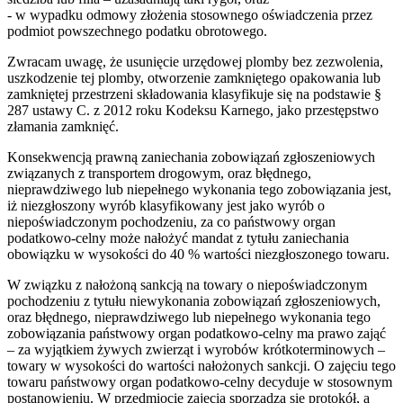
- w wypadku odmowy złożenia stosownego oświadczenia przez
podmiot powszechnego podatku obrotowego.
Zwracam uwagę, że usunięcie urzędowej plomby bez zezwolenia,
uszkodzenie tej plomby, otworzenie zamkniętego opakowania lub
zamkniętej przestrzeni składowania klasyfikuje się na podstawie §
287 ustawy C. z 2012 roku Kodeksu Karnego, jako przestępstwo
złamania zamknięć.
Konsekwencją prawną zaniechania zobowiązań zgłoszeniowych
związanych z transportem drogowym, oraz błędnego,
nieprawdziwego lub niepełnego wykonania tego zobowiązania jest,
iż niezgłoszony wyrób klasyfikowany jest jako wyrób o
niepoświadczonym pochodzeniu, za co państwowy organ
podatkowo-celny może nałożyć mandat z tytułu zaniechania
obowiązku w wysokości do 40 % wartości niezgłoszonego towaru.
W związku z nałożoną sankcją na towary o niepoświadczonym
pochodzeniu z tytułu niewykonania zobowiązań zgłoszeniowych,
oraz błędnego, nieprawdziwego lub niepełnego wykonania tego
zobowiązania państwowy organ podatkowo-celny ma prawo zająć
– za wyjątkiem żywych zwierząt i wyrobów krótkoterminowych –
towary w wysokości do wartości nałożonych sankcji. O zajęciu tego
towaru państwowy organ podatkowo-celny decyduje w stosownym
postanowieniu. W przedmiocie zajęcia sporządza się protokół, a