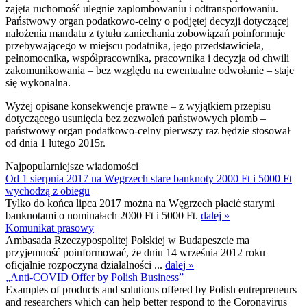
zajęta ruchomość ulegnie zaplombowaniu i odtransportowaniu.
Państwowy organ podatkowo-celny o podjętej decyzji dotyczącej
nałożenia mandatu z tytułu zaniechania zobowiązań poinformuje
przebywającego w miejscu podatnika, jego przedstawiciela,
pełnomocnika, współpracownika, pracownika i decyzja od chwili
zakomunikowania – bez względu na ewentualne odwołanie – staje
się wykonalna.
Wyżej opisane konsekwencje prawne – z wyjątkiem przepisu
dotyczącego usunięcia bez zezwoleń państwowych plomb –
państwowy organ podatkowo-celny pierwszy raz będzie stosował
od dnia 1 lutego 2015r.
Najpopularniejsze wiadomości
Od 1 sierpnia 2017 na Węgrzech stare banknoty 2000 Ft i 5000 Ft
wychodzą z obiegu
Tylko do końca lipca 2017 można na Węgrzech płacić starymi
banknotami o nominałach 2000 Ft i 5000 Ft.
dalej »
Komunikat prasowy
Ambasada Rzeczypospolitej Polskiej w Budapeszcie ma
przyjemność poinformować, że dniu 14 września 2012 roku
oficjalnie rozpoczyna działalności ...
dalej »
„Anti-COVID Offer by Polish Business”
Examples of products and solutions offered by Polish entrepreneurs
and researchers which can help better respond to the Coronavirus