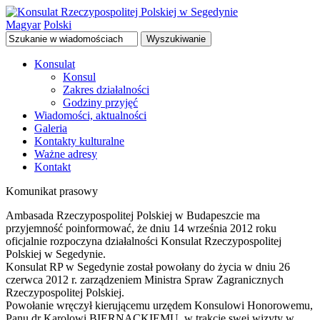
Magyar
Polski
Wyszukiwanie
Konsulat
Konsul
Zakres działalności
Godziny przyjęć
Wiadomości, aktualności
Galeria
Kontakty kulturalne
Ważne adresy
Kontakt
Komunikat prasowy
Ambasada Rzeczypospolitej Polskiej w Budapeszcie ma
przyjemność poinformować, że dniu 14 września 2012 roku
oficjalnie rozpoczyna działalności Konsulat Rzeczypospolitej
Polskiej w Segedynie.
Konsulat RP w Segedynie został powołany do życia w dniu 26
czerwca 2012 r. zarządzeniem Ministra Spraw Zagranicznych
Rzeczypospolitej Polskiej.
Powołanie wręczył kierującemu urzędem Konsulowi Honorowemu,
Panu dr Karolowi BIERNACKIEMU, w trakcie swej wizyty w