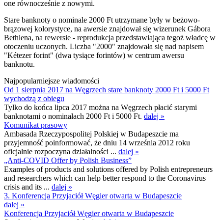
one równocześnie z nowymi.
Stare banknoty o nominale 2000 Ft utrzymane były w beżowo-
brązowej kolorystyce, na awersie znajdował się wizerunek Gábora
Bethlena, na rewersie - reprodukcja przedstawiająca tegoż władcę w
otoczeniu uczonych. Liczba "2000" znajdowała się nad napisem
"Kétezer forint" (dwa tysiące forintów) w centrum awersu
banknotu.
Najpopularniejsze wiadomości
Od 1 sierpnia 2017 na Węgrzech stare banknoty 2000 Ft i 5000 Ft
wychodzą z obiegu
Tylko do końca lipca 2017 można na Węgrzech płacić starymi
banknotami o nominałach 2000 Ft i 5000 Ft.
dalej »
Komunikat prasowy
Ambasada Rzeczypospolitej Polskiej w Budapeszcie ma
przyjemność poinformować, że dniu 14 września 2012 roku
oficjalnie rozpoczyna działalności ...
dalej »
„Anti-COVID Offer by Polish Business”
Examples of products and solutions offered by Polish entrepreneurs
and researchers which can help better respond to the Coronavirus
crisis and its ...
dalej »
3. Konferencja Przyjaciół Węgier otwarta w Budapeszcie
dalej »
Konferencja Przyjaciół Węgier otwarta w Budapeszcie