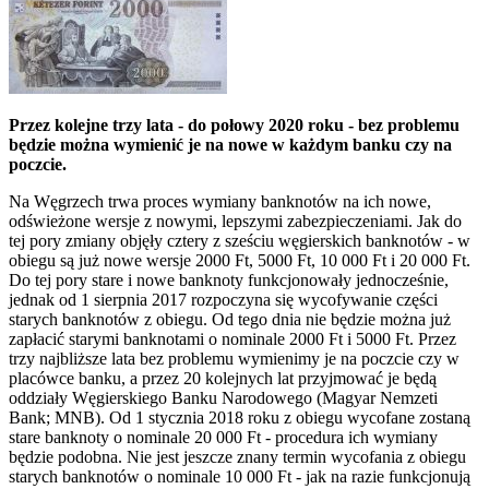
Przez kolejne trzy lata - do połowy 2020 roku - bez problemu
będzie można wymienić je na nowe w każdym banku czy na
poczcie.
Na Węgrzech trwa proces wymiany banknotów na ich nowe,
odświeżone wersje z nowymi, lepszymi zabezpieczeniami. Jak do
tej pory zmiany objęły cztery z sześciu węgierskich banknotów - w
obiegu są już nowe wersje 2000 Ft, 5000 Ft, 10 000 Ft i 20 000 Ft.
Do tej pory stare i nowe banknoty funkcjonowały jednocześnie,
jednak od 1 sierpnia 2017 rozpoczyna się wycofywanie części
starych banknotów z obiegu. Od tego dnia nie będzie można już
zapłacić starymi banknotami o nominale 2000 Ft i 5000 Ft. Przez
trzy najbliższe lata bez problemu wymienimy je na poczcie czy w
placówce banku, a przez 20 kolejnych lat przyjmować je będą
oddziały Węgierskiego Banku Narodowego (Magyar Nemzeti
Bank; MNB). Od 1 stycznia 2018 roku z obiegu wycofane zostaną
stare banknoty o nominale 20 000 Ft - procedura ich wymiany
będzie podobna. Nie jest jeszcze znany termin wycofania z obiegu
starych banknotów o nominale 10 000 Ft - jak na razie funkcjonują