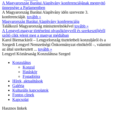
A Magyarország Barátai Alapítvány konferenciájának megnyitó
ünnepsége a Parlamentben
A Magyarország Barátai Alapítvány idén szervezte 3.
konferenciáját.
tovább »
Magyarország Barátai Alapítvány konferenciája
Találkozó Magyarország miniszterelnökével
tovább »
A Lengyel-magyar történelmi olvasókönyvről és szerkesztőjéről
szóló cikk jelent meg a magyar médiában
Karol Biernackiról – Lengyelország tiszteletbeli konzuljáról és a
Szegedi Lengyel Nemzetiségi Önkormányzat elnökéről –, valamint
az által szerkesztett ...
tovább »
Lengyel Köztársaság Konzulátusa Szeged
Konzulátus
Konzul
Hatáskör
Fogadóóra
Hírek, aktualitások
Galéria
Kulturális kapcsolatok
Fontos címek
Kapcsolat
Hasznos linkek