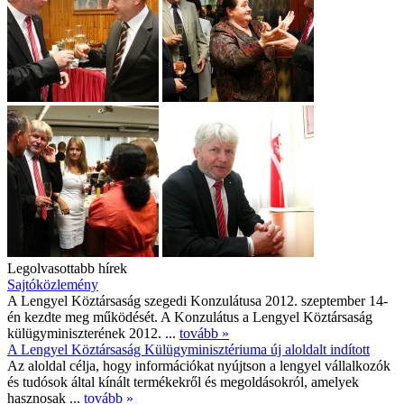
Legolvasottabb hírek
Sajtóközlemény
A Lengyel Köztársaság szegedi Konzulátusa 2012. szeptember 14-
én kezdte meg működését. A Konzulátus a Lengyel Köztársaság
külügyminiszterének 2012. ...
tovább »
A Lengyel Köztársaság Külügyminisztériuma új aloldalt indított
Az aloldal célja, hogy információkat nyújtson a lengyel vállalkozók
és tudósok által kínált termékekről és megoldásokról, amelyek
hasznosak ...
tovább »