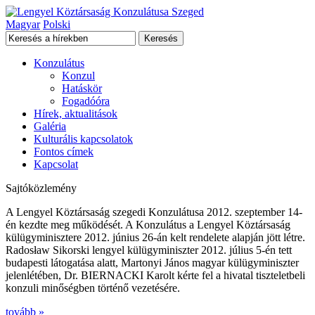
Magyar
Polski
Keresés
Konzulátus
Konzul
Hatáskör
Fogadóóra
Hírek, aktualitások
Galéria
Kulturális kapcsolatok
Fontos címek
Kapcsolat
Sajtóközlemény
A Lengyel Köztársaság szegedi Konzulátusa 2012. szeptember 14-
én kezdte meg működését. A Konzulátus a Lengyel Köztársaság
külügyminisztere 2012. június 26-án kelt rendelete alapján jött létre.
Radosław Sikorski lengyel külügyminiszter 2012. július 5-én tett
budapesti látogatása alatt, Martonyi János magyar külügyminiszter
jelenlétében, Dr. BIERNACKI Karolt kérte fel a hivatal tiszteletbeli
konzuli minőségben történő vezetésére.
tovább »